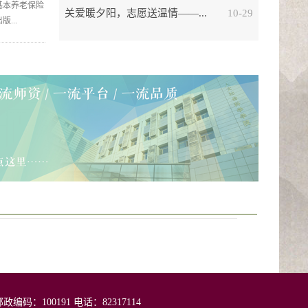
基本养老保险
关爱暖夕阳，志愿送温情——...
10-29
...
：100191 电话：82317114