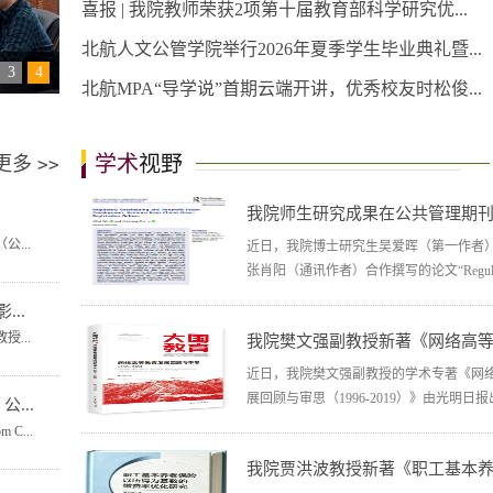
喜报 | 我院教师荣获2项第十届教育部科学研究优...
北航人文公管学院举行2026年夏季学生毕业典礼暨...
3
4
北航MPA“导学说”首期云端开讲，优秀校友时松俊...
学术
视野
更多
>>
我院师生研究成果在公共管理期刊《P
...
近日，我院博士研究生吴爱晖（第一作者
张肖阳（通讯作者）合作撰写的论文“Regulat
..
...
我院樊文强副教授新著《网络高等教
近日，我院樊文强副教授的学术专著《网
展回顾与审思（1996-2019）》由光明日报出
...
...
我院贾洪波教授新著《职工基本养老