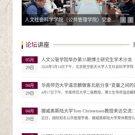
北航人文公管学院举行2026年夏季学生毕...
1
2
论坛
讲座
人文公管学院举办第35期博士研究生学术沙龙
05月
2026年5月14日下午，北京航空航天大学人文社会科学学院（公
29日
华南师范大学温忠麟做客北航分享“变量之间的影.
04月
4月17日下午，华南师范大学二级教授、博士生导师温忠麟教授
29日
挪威奥斯陆大学Tom Christensen教授来访交流：公
04月
近日，国际知名公共管理学者、挪威奥斯陆大学荣休教授Tom C
29日